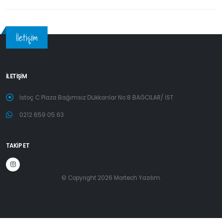
İletişim
İLETİŞİM
İstoç C Plaza Bağımsız Dükkanlar No:8 BAĞCILAR/ İST
0212 659 05 63
TAKİP ET
© Copyright 2026 Mortech Yazılım.