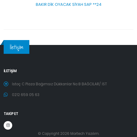
BAKIR DİK OYACAK SİYAH SAP **24
İletişim
İLETİŞİM
İstoç C Plaza Bağımsız Dükkanlar No:8 BAĞCILAR/ İST
0212 659 05 63
TAKİP ET
© Copyright 2026 Mortech Yazılım.